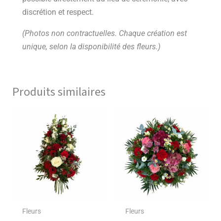
discrétion et respect.
(Photos non contractuelles. Chaque création est
unique, selon la disponibilité des fleurs.)
Produits similaires
Plage
Ce
Ce
de
produit
produ
prix :
a
a
140,0
à
plusieurs
plusie
190,0
variations.
variat
Les
Les
options
optio
peuvent
peuve
Fleurs
Fleurs
être
être