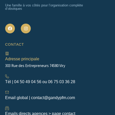
Une famille à vos côtés pour l’organisation complète
d’obsèques
F
I
a
n
c
s
e
t
b
a
CONTACT
o
g
o
r
k
a
m
Adresse principale
303 Rue des Entrepreneurs 74580 Viry
Tél | 04 50 49 04 56 ou 06 75 03 36 28
Email global | contact@gandypfm.com
Emails directs agences > page contact