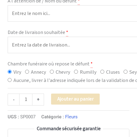
À l’attention de / Nom du défunt
*
Date de livraison souhaitée
*
Chambre funéraire où repose le défunt
*
Viry
Annecy
Chevry
Rumilly
Cluses
Sey
Aucune, livrer à l'adresse indiquée lors de la validation 
Alternative:
Ajouter au panier
-
+
UGS :
SP0007
Catégorie :
Fleurs
Commande sécurisée garantie