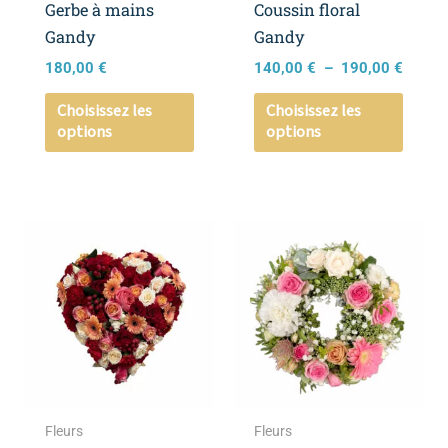
Gerbe à mains
Coussin floral
choisies
choisi
Gandy
Gandy
sur
sur
180,00
€
140,00
€
–
190,00
€
la
la
page
page
Choisissez les
Choisissez les
options
options
du
du
produit
produ
Plage
Ce
Ce
de
produit
produ
prix :
a
a
260,0
à
plusieurs
plusie
360,0
variations.
variat
Les
Les
options
optio
peuvent
peuve
Fleurs
Fleurs