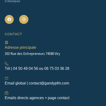
d’obsèques
F
I
a
n
c
s
e
t
b
a
CONTACT
o
g
o
r
k
a
m
Adresse principale
303 Rue des Entrepreneurs 74580 Viry
Tél | 04 50 49 04 56 ou 06 75 03 36 28
Email global | contact@gandypfm.com
Emails directs agences > page contact