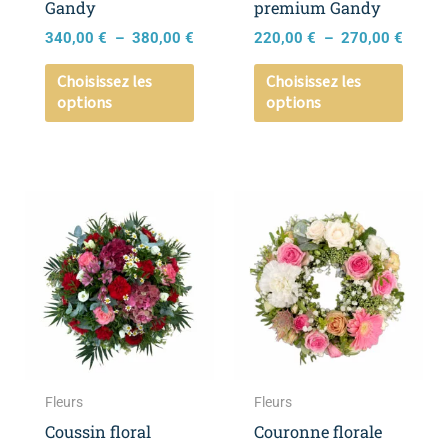
Gandy
premium Gandy
sur
sur
340,00
€
–
380,00
€
220,00
€
–
270,00
€
la
la
page
page
Choisissez les
Choisissez les
options
options
du
du
produit
produ
Plage
Plage
Ce
Ce
de
de
produit
produ
prix :
prix :
a
a
140,00 €
260,0
à
à
plusieurs
plusie
190,00 €
360,0
variations.
variat
Les
Les
options
optio
peuvent
peuve
Fleurs
Fleurs
être
être
Coussin floral
Couronne florale
choisies
choisi