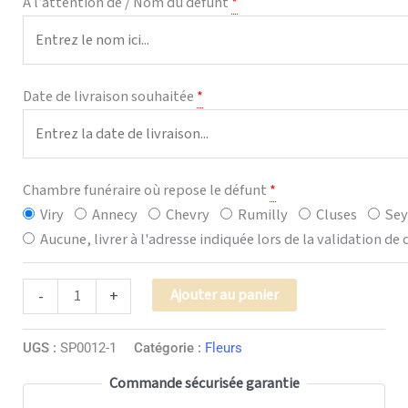
À l’attention de / Nom du défunt
*
Date de livraison souhaitée
*
Chambre funéraire où repose le défunt
*
Viry
Annecy
Chevry
Rumilly
Cluses
Sey
Aucune, livrer à l'adresse indiquée lors de la validation 
Alternative:
Ajouter au panier
-
+
UGS :
SP0012-1
Catégorie :
Fleurs
Commande sécurisée garantie