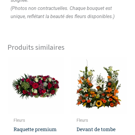
soignée.
(Photos non contractuelles. Chaque bouquet est
unique, reflétant la beauté des fleurs disponibles.)
Produits similaires
Plage
Plage
Ce
Ce
de
de
produit
produ
prix :
prix :
a
a
340,00 €
220,0
à
à
plusieurs
plusie
380,00 €
270,0
variations.
variat
Les
Les
options
optio
peuvent
peuve
Fleurs
Fleurs
être
être
Raquette premium
Devant de tombe
choisies
choisi