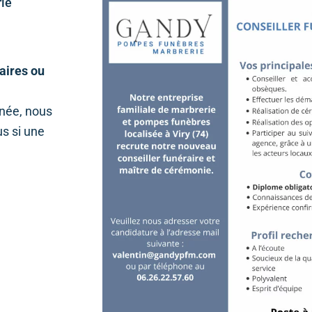
ie
aires ou
anée, nous
us si une