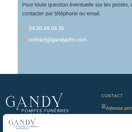
Pour toute question éventuelle sur les postes,
contacter par téléphone ou email.
04.50.49.04.56
contact@gandypfm.com
CONTACT
Adresse prin
303 Rue des E
Tél | 04 50 
Une famille à vos côtés pour l’organisation