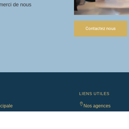
 merci de nous
Contactez nous
LIENS UTILES
cipale
Nos agences
ntrepreneurs 74580 Viry
Avis de décès
49 04 56 ou 06 75 03 36 28