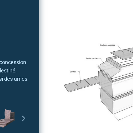
 concession
destiné,
si des urnes