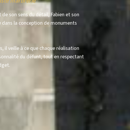
iste marbrerie
 de son sens du détail, Fabien et son
 dans la conception de monuments
, il veille à ce que chaque réalisation
sonnalité du défunt, tout en respectant
dget.