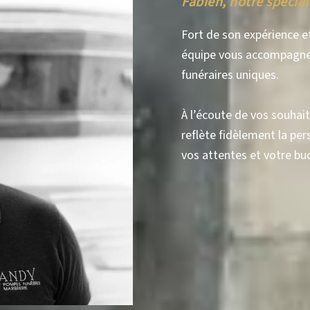
Fabien, notre spécial
Fort de son expérience et
équipe vous accompagne
funéraires uniques.
À l’écoute de vos souhaits
reflète fidèlement la per
vos attentes et votre bu