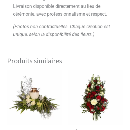
Livraison disponible directement au lieu de
cérémonie, avec professionnalisme et respect.
(Photos non contractuelles. Chaque création est
unique, selon la disponibilité des fleurs.)
Produits similaires
Ce
Ce
produit
produ
a
a
plusieurs
plusie
variations.
variat
Les
Les
options
optio
peuvent
peuve