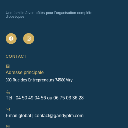
Une famille à vos côtés pour l’organisation complète
d’obsèques
F
I
a
n
c
s
e
t
b
a
CONTACT
o
g
o
r
k
a
m
Adresse principale
303 Rue des Entrepreneurs 74580 Viry
Tél | 04 50 49 04 56 ou 06 75 03 36 28
Email global | contact@gandypfm.com