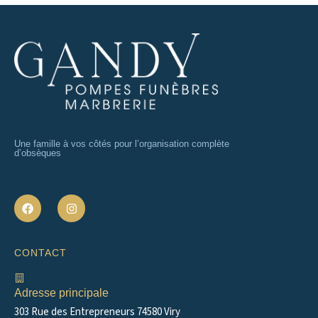
Une famille à vos côtés pour l’organisation complète
d’obsèques
F
I
a
n
c
s
e
t
b
a
CONTACT
o
g
o
r
k
a
m
Adresse principale
303 Rue des Entrepreneurs 74580 Viry