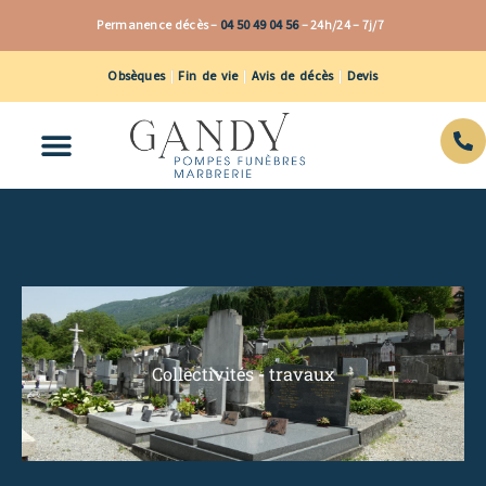
Aller
Permanence décès –
04 50 49 04 56
–
24h/24 – 7j/7
au
contenu
Obsèques
|
Fin de vie
|
Avis de décès
|
Devis
Collectivités - travaux