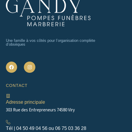
Une famille à vos côtés pour l’organisation complète
d’obsèques
F
I
a
n
c
s
e
t
b
a
CONTACT
o
g
o
r
k
a
m
Adresse principale
303 Rue des Entrepreneurs 74580 Viry
Tél | 04 50 49 04 56 ou 06 75 03 36 28