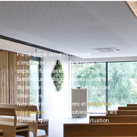
Parce que le recueillement ne
s’improvise pas, Gandy a conçu ses
espaces funéraires pour offrir aux
familles un cadre chaleureux, intime et
digne, loin de l’anonymat des grandes
structures.
Nos chambres funéraires et
salles de
cérémonie
sont accessibles à toutes les
familles, quelle que soit leur situation.