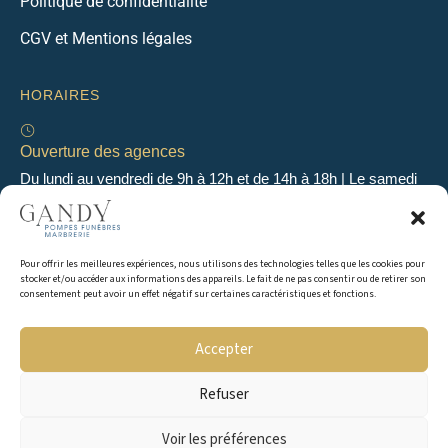
Politique de confidentialité
CGV et Mentions légales
HORAIRES
Ouverture des agences
Du lundi au vendredi de 9h à 12h et de 14h à 18h | Le samedi
de 9h à 12h
Pour offrir les meilleures expériences, nous utilisons des technologies telles que les cookies pour
Permanence 24h/24 & 7j/7
stocker et/ou accéder aux informations des appareils. Le fait de ne pas consentir ou de retirer son
En dehors des heures d’ouverture, une permanence
consentement peut avoir un effet négatif sur certaines caractéristiques et fonctions.
téléphonique est assurée 24H/24 & 7j/7 au 04 50 49 04 56
Accepter
Refuser
Copyright © 2016 Gandy Pompes Funèbres & Marbrerie. Tous droits réservés.
Voir les préférences