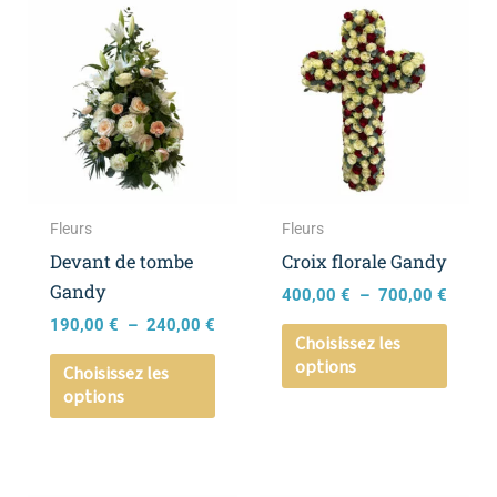
Plage
Plage
Ce
Ce
de
de
produit
produ
prix :
prix :
a
a
190,00 €
400,0
à
à
plusieurs
plusie
240,00 €
700,0
variations.
variat
Les
Les
options
optio
peuvent
peuve
Fleurs
Fleurs
être
être
Devant de tombe
Croix florale Gandy
choisies
choisi
Gandy
400,00
€
–
700,00
€
sur
sur
190,00
€
–
240,00
€
la
la
Choisissez les
options
page
page
Choisissez les
options
du
du
produit
produ