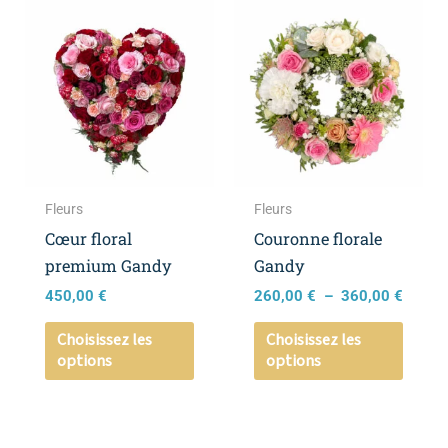
Plage
Ce
Ce
de
produit
produ
prix :
a
a
260,0
à
plusieurs
plusie
360,0
variations.
variat
Les
Les
options
optio
peuvent
peuve
Fleurs
Fleurs
être
être
Cœur floral
Couronne florale
choisies
choisi
premium Gandy
Gandy
sur
sur
450,00
€
260,00
€
–
360,00
€
la
la
page
page
Choisissez les
Choisissez les
options
options
du
du
produit
produ