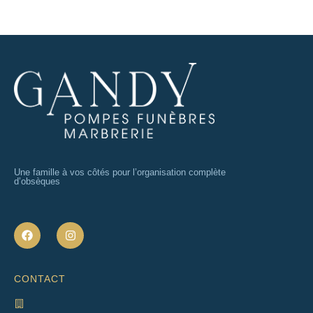
Une famille à vos côtés pour l’organisation complète
d’obsèques
F
I
a
n
c
s
e
t
b
a
CONTACT
o
g
o
r
k
a