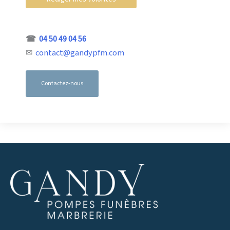
☎
04 50 49 04 56
✉
contact@gandypfm.com
Contactez-nous