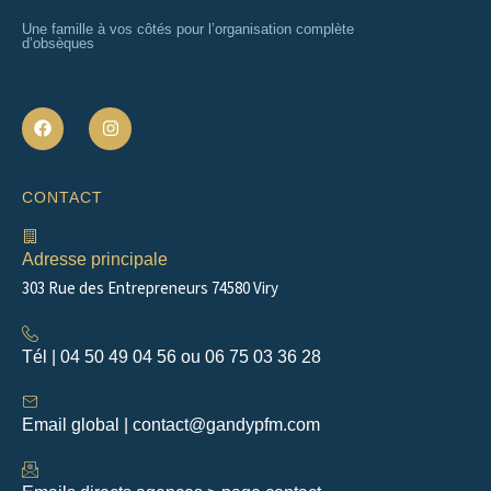
Une famille à vos côtés pour l’organisation complète
d’obsèques
F
I
a
n
c
s
e
t
b
a
CONTACT
o
g
o
r
k
a
m
Adresse principale
303 Rue des Entrepreneurs 74580 Viry
Tél | 04 50 49 04 56 ou 06 75 03 36 28
Email global | contact@gandypfm.com