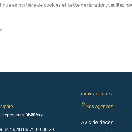
que en matière de cookies et cette déclaration, veuillez nou
Y
LIENS UTILES
cipale
Nos agences
ntrepreneurs 74580 Viry
Avis de décès
49 04 56 ou 06 75 03 36 28