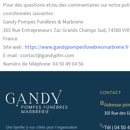
Pour des questions et/ou des commentaires sur notre politi
coordonnées suivantes :
Gandy Pompes Funèbres & Marbrerie
303 Rue Entrepreneurs Zac Grands Champs Sud, 74580 VIR
France
Site web :
https://www.gandypompesfunebresmarbrerie.fr
E-mail :
c
ontact@gandypfm.com
Numéro de téléphone: 04 50 49 04 56
CONTACT
Adresse prin
303 Rue des E
Tél | 04 50 
Une famille à vos côtés pour l’organisation