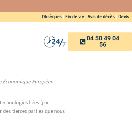
Obsèques
|
Fin de vie
|
Avis de décès
|
Devis
04 50 49 04
56
pace Économique Européen.
technologies liées (par
r des tierces parties que nous