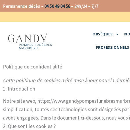
Aller
Permanence décès –
04 50 49 04 56
–
24h/24 – 7j/7
au
contenu
OBSÈQUES
NO
PROFESSIONNELS 
Politique de confidentialité
Cette politique de cookies a été mise à jour pour la derni
1. Introduction
Notre site web, https://www.gandypompesfunebresmarbrerie.fr
simplification, toutes ces technologies sont désignées par
avons engagées. Dans le document ci-dessous, nous vous in
2. Que sont les cookies ?