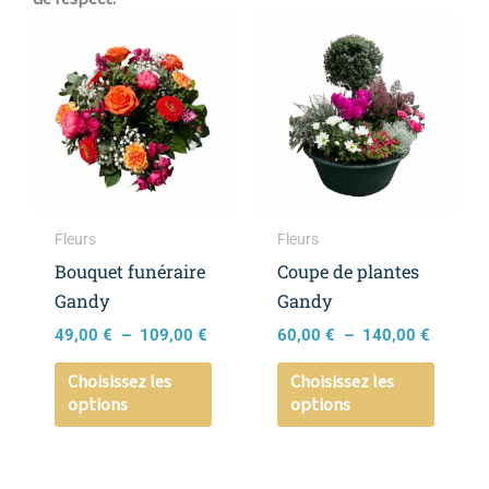
Plage
Plage
Ce
Ce
de
de
produit
produi
prix :
prix :
a
a
49,00 €
60,00 €
à
à
plusieurs
plusieu
109,00 €
140,00 
variations.
variati
Les
Les
options
option
peuvent
peuven
Fleurs
Fleurs
être
être
Bouquet funéraire
Coupe de plantes
choisies
choisie
Gandy
Gandy
sur
sur
49,00
€
–
109,00
€
60,00
€
–
140,00
€
la
la
page
page
Choisissez les
Choisissez les
options
options
du
du
produit
produi