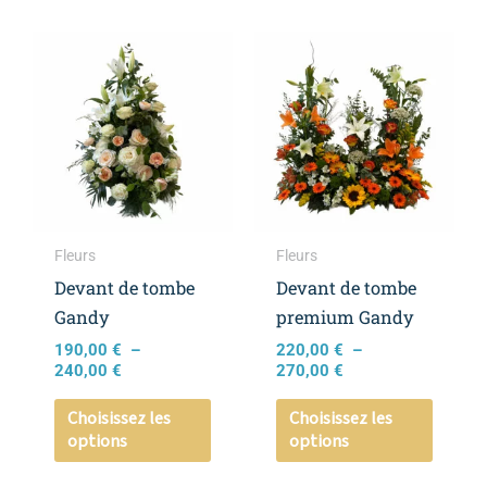
Plage
Plage
Ce
Ce
de
de
produit
produi
prix :
prix :
a
a
190,00 €
220,00 €
à
à
plusieurs
plusieu
240,00 €
270,00 €
variations.
variati
Les
Les
options
option
peuvent
peuven
Fleurs
Fleurs
être
être
Devant de tombe
Devant de tombe
choisies
choisie
Gandy
premium Gandy
sur
sur
190,00
€
–
220,00
€
–
la
la
240,00
€
270,00
€
page
page
Choisissez les
Choisissez les
du
du
options
options
produit
produi