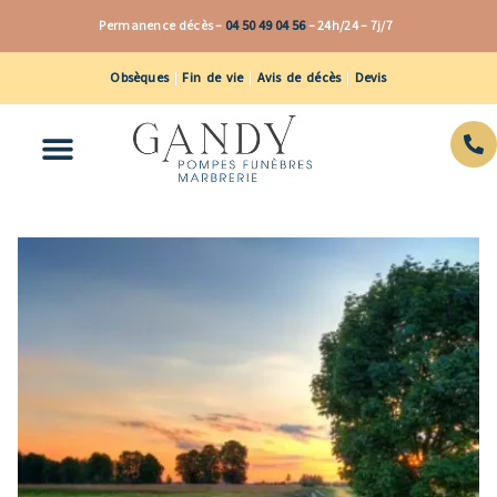
Aller
Permanence décès –
04 50 49 04 56
–
24h/24 – 7j/7
au
contenu
Obsèques
|
Fin de vie
|
Avis de décès
|
Devis