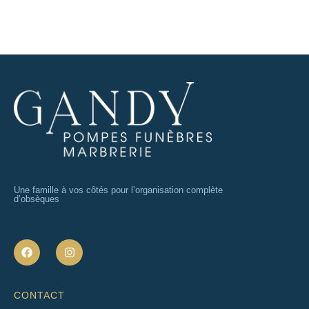
Une famille à vos côtés pour l’organisation complète
d’obsèques
F
I
a
n
c
s
e
t
b
a
CONTACT
o
g