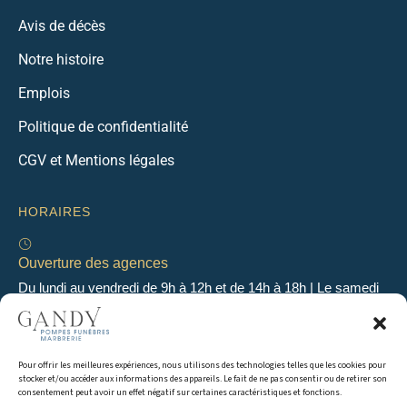
Avis de décès
Notre histoire
Emplois
Politique de confidentialité
CGV et Mentions légales
HORAIRES
Ouverture des agences
Du lundi au vendredi de 9h à 12h et de 14h à 18h | Le samedi
de 9h à 12h
Pour offrir les meilleures expériences, nous utilisons des technologies telles que les cookies pour
Permanence 24h/24 & 7j/7
stocker et/ou accéder aux informations des appareils. Le fait de ne pas consentir ou de retirer son
En dehors des heures d’ouverture, une permanence
consentement peut avoir un effet négatif sur certaines caractéristiques et fonctions.