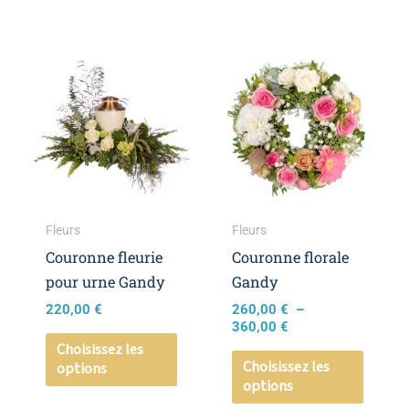
Plage
Ce
Ce
de
produit
produi
prix :
a
a
260,00 €
à
plusieurs
plusieu
360,00 €
variations.
variati
Les
Les
options
option
peuvent
peuven
Fleurs
Fleurs
être
être
Couronne fleurie
Couronne florale
choisies
choisie
pour urne Gandy
Gandy
sur
sur
220,00
€
260,00
€
–
la
la
360,00
€
page
page
Choisissez les
Choisissez les
options
du
du
options
produit
produi