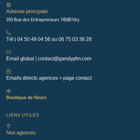
o
r
k
a
m
Adresse principale
303 Rue des Entrepreneurs 74580 Viry
Tél | 04 50 49 04 56 ou 06 75 03 36 28
Email global | contact@gandypfm.com
Emails directs agences > page contact
Boutique de fleurs
LIENS UTILES
Nos agences