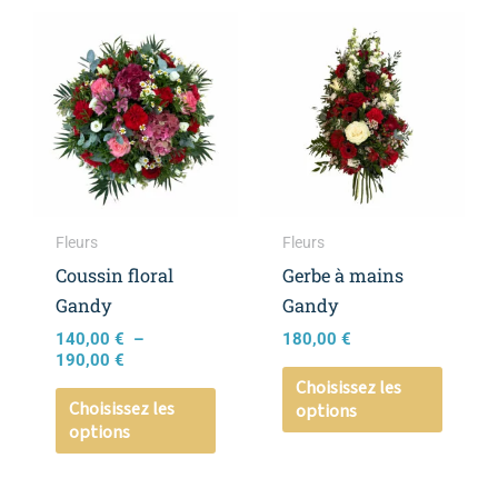
Plage
Ce
Ce
de
produit
produi
prix :
a
a
140,00 €
à
plusieurs
plusieu
190,00 €
variations.
variati
Les
Les
options
option
peuvent
peuven
Fleurs
Fleurs
être
être
Coussin floral
Gerbe à mains
choisies
choisie
Gandy
Gandy
sur
sur
140,00
€
–
180,00
€
la
la
190,00
€
page
page
Choisissez les
Choisissez les
options
du
du
options
produit
produi