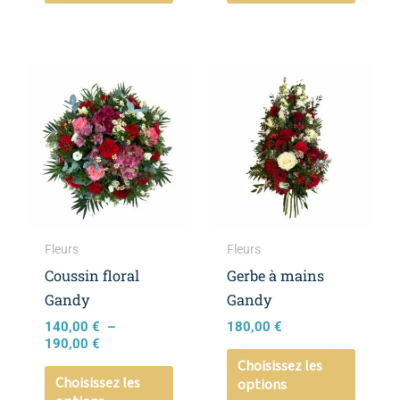
produit
produi
Plage
Ce
Ce
de
produit
produi
prix :
a
a
140,00 €
à
plusieurs
plusieu
190,00 €
variations.
variati
Les
Les
options
option
peuvent
peuven
Fleurs
Fleurs
être
être
Coussin floral
Gerbe à mains
choisies
choisie
Gandy
Gandy
sur
sur
140,00
€
–
180,00
€
la
la
190,00
€
page
page
Choisissez les
Choisissez les
options
du
du