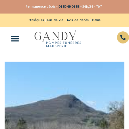
Aller
Permanence décès –
04 50 49 04 56
–
24h/24 – 7j/7
au
contenu
Obsèques
|
Fin de vie
|
Avis de décès
|
Devis