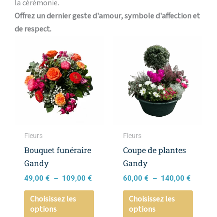
la cérémonie.
Offrez un dernier geste d'amour, symbole d'affection et
de respect.
Plage
Plage
Ce
Ce
de
de
produit
produi
prix :
prix :
a
a
49,00 €
60,00 €
à
à
plusieurs
plusieu
109,00 €
140,00 
variations.
variati
Les
Les
options
option
peuvent
peuven
Fleurs
Fleurs
être
être
Bouquet funéraire
Coupe de plantes
choisies
choisie
Gandy
Gandy
sur
sur
49,00
€
–
109,00
€
60,00
€
–
140,00
€
la
la
page
page
Choisissez les
Choisissez les
options
options
du
du