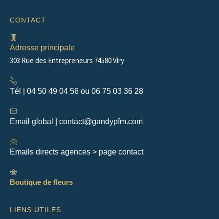
e
t
b
a
CONTACT
o
g
o
r
k
a
m
Adresse principale
303 Rue des Entrepreneurs 74580 Viry
Tél | 04 50 49 04 56 ou 06 75 03 36 28
Email global | contact@gandypfm.com
Emails directs agences > page contact
Boutique de fleurs
LIENS UTILES