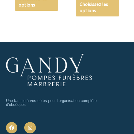
Choisissez les
options
du
du
options
produit
produi
Une famille à vos côtés pour l’organisation complète
d’obsèques
F
I
a
n
c
s