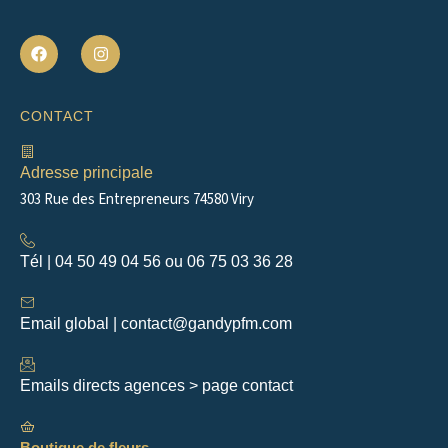
F
I
a
n
c
s
e
t
b
a
CONTACT
o
g
o
r
k
a
m
Adresse principale
303 Rue des Entrepreneurs 74580 Viry
Tél | 04 50 49 04 56 ou 06 75 03 36 28
Email global | contact@gandypfm.com
Emails directs agences > page contact
Boutique de fleurs