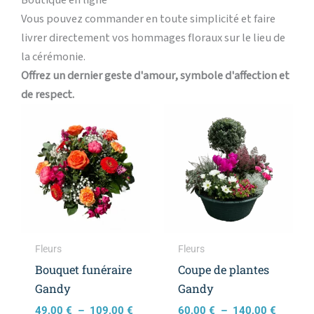
Boutique en ligne
Vous pouvez commander en toute simplicité et faire
livrer directement vos hommages floraux sur le lieu de
la cérémonie.
Offrez un dernier geste d'amour, symbole d'affection et
de respect.
Plage
Plage
Ce
Ce
de
de
produit
produi
prix :
prix :
a
a
49,00 €
60,00 €
à
à
plusieurs
plusieu
109,00 €
140,00 
variations.
variati
Les
Les
options
option
peuvent
peuven
Fleurs
Fleurs
être
être
Bouquet funéraire
Coupe de plantes
choisies
choisie
Gandy
Gandy
sur
sur
49,00
€
–
109,00
€
60,00
€
–
140,00
€