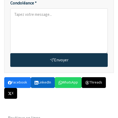
Condoléance *
Envoyer
Facebook
LinkedIn
WhatsApp
Threads
X