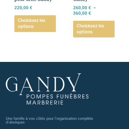
sur
sur
220,00
€
260,00
€
–
la
la
360,00
€
page
page
Choisissez les
Choisissez les
options
du
du
options
produit
produi
Une famille à vos côtés pour l’organisation complète
d’obsèques