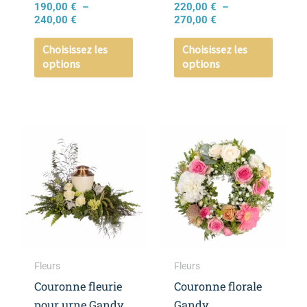
190,00
€
–
220,00
€
–
la
la
240,00
€
270,00
€
page
page
Choisissez les
Choisissez les
du
du
options
options
produit
produi
Plage
Ce
Ce
de
produit
produi
prix :
a
a
260,00 €
à
plusieurs
plusieu
360,00 €
variations.
variati
Les
Les
options
option
peuvent
peuven
Fleurs
Fleurs
être
être
Couronne fleurie
Couronne florale
choisies
choisie
pour urne Gandy
Gandy