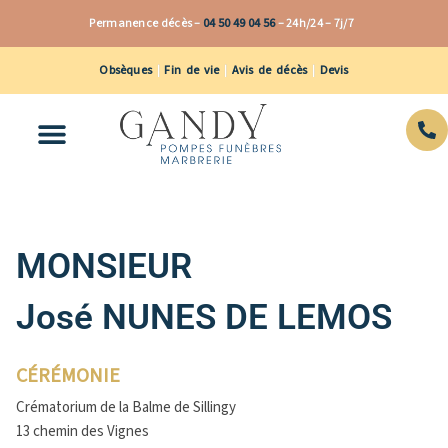
Aller
Permanence décès –
04 50 49 04 56
–
24h/24 – 7j/7
au
contenu
Obsèques
|
Fin de vie
|
Avis de décès
|
Devis
MONSIEUR
José NUNES DE LEMOS
CÉRÉMONIE
Crématorium de la Balme de Sillingy
13 chemin des Vignes