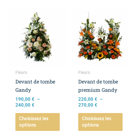
Plage
Plage
Ce
Ce
de
de
produit
produi
prix :
prix :
a
a
190,00 €
220,00 €
à
à
plusieurs
plusieu
240,00 €
270,00 €
variations.
variati
Les
Les
options
option
peuvent
peuven
Fleurs
Fleurs
être
être
Devant de tombe
Devant de tombe
choisies
choisie
Gandy
premium Gandy
sur
sur
190,00
€
–
220,00
€
–
la
la
240,00
€
270,00
€
page
page
Choisissez les
Choisissez les
du
du
options
options
produit
produi