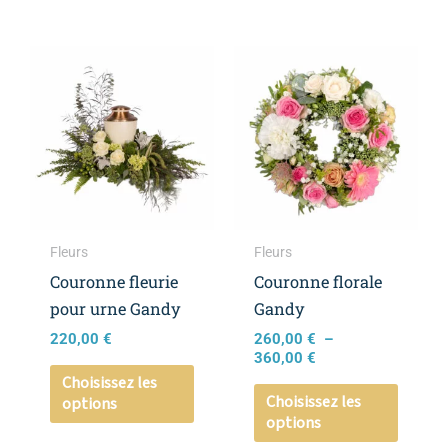
Plage
Ce
Ce
de
produit
produi
prix :
a
a
260,00 €
à
plusieurs
plusieu
360,00 €
variations.
variati
Les
Les
options
option
peuvent
peuven
Fleurs
Fleurs
être
être
Couronne fleurie
Couronne florale
choisies
choisie
pour urne Gandy
Gandy
sur
sur
220,00
€
260,00
€
–
la
la
360,00
€
page
page
Choisissez les
Choisissez les
options
du
du
options
produit
produi