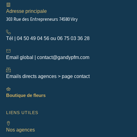
o
r
k
a
m
Adresse principale
303 Rue des Entrepreneurs 74580 Viry
Tél | 04 50 49 04 56 ou 06 75 03 36 28
Email global | contact@gandypfm.com
Emails directs agences > page contact
Boutique de fleurs
LIENS UTILES
Nos agences