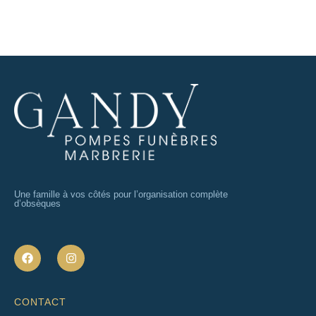
Une famille à vos côtés pour l’organisation complète
d’obsèques
F
I
a
n
c
s
e
t
b
a
CONTACT
o
g