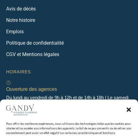
Avis de décès
Notre histoire
Emplois
Politique de confidentialité
CGV et Mentions légales
HORAIRES
Ouverture des agences
Du lundi au vendredi de 9h à 12h et de 14h à 18h | Le samedi
de 9h à 12h
Pour offrir les meilleures expériences, nous utilisons des technologies telles que les cookies pour
Permanence 24h/24 & 7j/7
stocker et/ou accéder aux informations des appareils. Le fait de ne pas consentir ou de retirer son
En dehors des heures d’ouverture, une permanence
consentement peut avoir un effet négatif sur certaines caractéristiques et fonctions.