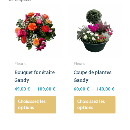
Plage
Plage
Ce
Ce
de
de
produit
produi
prix :
prix :
a
a
49,00 €
60,00 €
à
à
plusieurs
plusieu
109,00 €
140,00 
variations.
variati
Les
Les
options
option
peuvent
peuven
Fleurs
Fleurs
être
être
Bouquet funéraire
Coupe de plantes
choisies
choisie
Gandy
Gandy
sur
sur
49,00
€
–
109,00
€
60,00
€
–
140,00
€
la
la
page
page
Choisissez les
Choisissez les
options
options
du
du
produit
produi