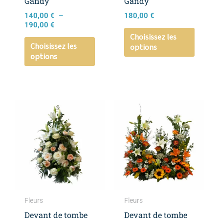
Gandy
Gandy
sur
sur
140,00
€
–
180,00
€
la
la
190,00
€
page
page
Choisissez les
Choisissez les
options
du
du
options
produit
produi
Plage
Plage
Ce
Ce
de
de
produit
produi
prix :
prix :
a
a
190,00 €
220,00 €
à
à
plusieurs
plusieu
240,00 €
270,00 €
variations.
variati
Les
Les
options
option
peuvent
peuven
Fleurs
Fleurs
être
être
Devant de tombe
Devant de tombe