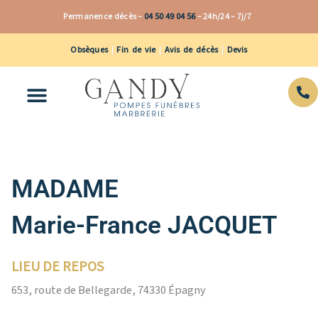
Aller
Permanence décès –
04 50 49 04 56
–
24h/24 – 7j/7
au
contenu
Obsèques
|
Fin de vie
|
Avis de décès
|
Devis
MADAME
Marie-France JACQUET
LIEU DE REPOS
653, route de Bellegarde, 74330 Épagny