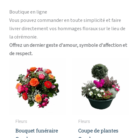
Boutique en ligne
Vous pouvez commander en toute simplicité et faire
livrer directement vos hommages floraux sur le lieu de
la cérémonie.
Offrez un dernier geste d'amour, symbole d'affection et
de respect.
Plage
Plage
Ce
Ce
de
de
produit
produi
prix :
prix :
a
a
49,00 €
60,00 €
à
à
plusieurs
plusieu
109,00 €
140,00 
variations.
variati
Les
Les
options
option
peuvent
peuven
Fleurs
Fleurs
être
être
Bouquet funéraire
Coupe de plantes
choisies
choisie