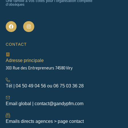
Une famille à vos côtés pour l’organisation complète
d’obsèques
F
I
a
n
c
s
e
t
b
a
CONTACT
o
g
o
r
k
a
m
Adresse principale
303 Rue des Entrepreneurs 74580 Viry
Tél | 04 50 49 04 56 ou 06 75 03 36 28
Email global | contact@gandypfm.com
Emails directs agences > page contact