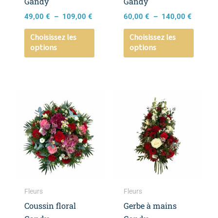
Gandy
Gandy
sur
sur
49,00
€
–
109,00
€
60,00
€
–
140,00
€
la
la
page
page
Choisissez les
Choisissez les
options
options
du
du
produit
produi
Plage
Ce
Ce
de
produit
produi
prix :
a
a
140,00 €
à
plusieurs
plusieu
190,00 €
variations.
variati
Les
Les
options
option
peuvent
peuven
Fleurs
Fleurs
être
être
Coussin floral
Gerbe à mains
choisies
choisie