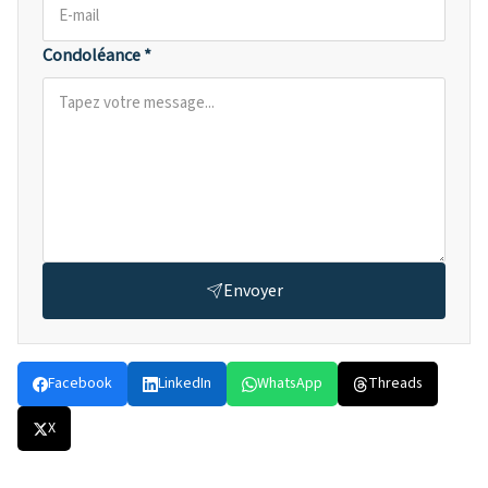
Condoléance *
Envoyer
Facebook
LinkedIn
WhatsApp
Threads
X