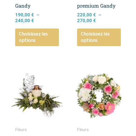
choisies
choisie
Gandy
premium Gandy
sur
sur
190,00
€
–
220,00
€
–
la
la
240,00
€
270,00
€
page
page
Choisissez les
Choisissez les
du
du
options
options
produit
produi
Plage
Ce
Ce
de
produit
produi
prix :
a
a
260,00 €
à
plusieurs
plusieu
360,00 €
variations.
variati
Les
Les
options
option
peuvent
peuven
Fleurs
Fleurs