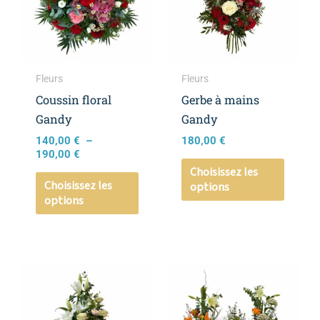
190,00 €
variations.
variati
Les
Les
options
option
peuvent
peuven
Fleurs
Fleurs
être
être
Coussin floral
Gerbe à mains
choisies
choisie
Gandy
Gandy
sur
sur
140,00
€
–
180,00
€
la
la
190,00
€
page
page
Choisissez les
Choisissez les
options
du
du
options
produit
produi
Plage
Plage
Ce
Ce
de
de
produit
produi
prix :
prix :
a
a
190,00 €
220,00 €