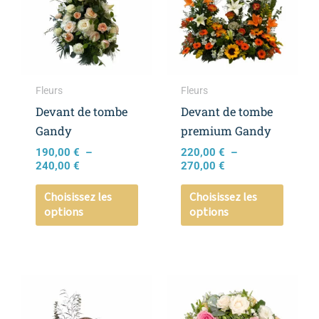
à
à
plusieurs
plusieu
240,00 €
270,00 €
variations.
variati
Les
Les
options
option
peuvent
peuven
Fleurs
Fleurs
être
être
Devant de tombe
Devant de tombe
choisies
choisie
Gandy
premium Gandy
sur
sur
190,00
€
–
220,00
€
–
la
la
240,00
€
270,00
€
page
page
Choisissez les
Choisissez les
du
du
options
options
produit
produi
Plage
Ce
Ce
de
produit
produi
prix :