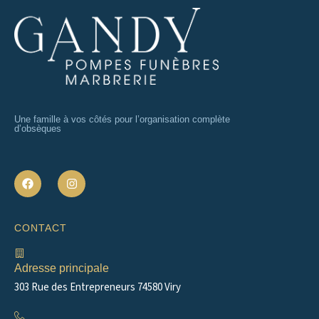
Une famille à vos côtés pour l’organisation complète
d’obsèques
F
I
a
n
c
s
e
t
b
a
CONTACT
o
g
o
r
k
a
m
Adresse principale
303 Rue des Entrepreneurs 74580 Viry