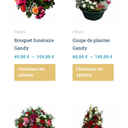
109,00 €
140,00 
variations.
variati
Les
Les
options
option
peuvent
peuven
Fleurs
Fleurs
être
être
Bouquet funéraire
Coupe de plantes
choisies
choisie
Gandy
Gandy
sur
sur
49,00
€
–
109,00
€
60,00
€
–
140,00
€
la
la
page
page
Choisissez les
Choisissez les
options
options
du
du
produit
produi
Plage
Ce
Ce
de
produit
produi
prix :
a
a
140,00 €
à
plusieurs
plusieu