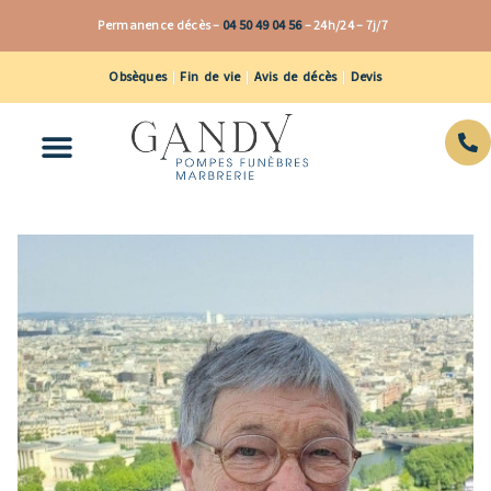
Aller
Permanence décès –
04 50 49 04 56
–
24h/24 – 7j/7
au
contenu
Obsèques
|
Fin de vie
|
Avis de décès
|
Devis