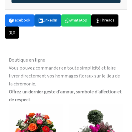
Facebook
LinkedIn
WhatsApp
Threads
X
Boutique en ligne
Vous pouvez commander en toute simplicité et faire
livrer directement vos hommages floraux sur le lieu de
la cérémonie.
Offrez un dernier geste d'amour, symbole d'affection et
de respect.
Plage
Plage
Ce
Ce
de
de
produit
produi
prix :
prix :
a
a
49,00 €
60,00 €
à
à
plusieurs
plusieu