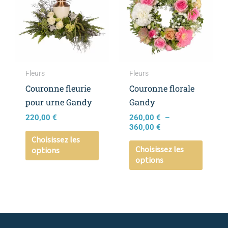
a
a
260,00 €
à
plusieurs
plusieu
360,00 €
variations.
variati
Les
Les
options
option
peuvent
peuven
Fleurs
Fleurs
être
être
Couronne fleurie
Couronne florale
choisies
choisie
pour urne Gandy
Gandy
sur
sur
220,00
€
260,00
€
–
la
la
360,00
€
page
page
Choisissez les
Choisissez les
options
du
du
options
produit
produi