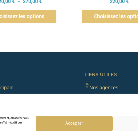
20,00
€
–
270,00
€
220,00
€
oisissez les options
Choisissez les opti
LIENS UTILES
cipale
Nos agences
ntrepreneurs 74580 Viry
Avis de décès
49 04 56 ou 06 75 03 36 28
Notre histoire
ocker et/ou accéder aux
Accepter
 effet négatif sur
l | contact@gandypfm.com
Emplois