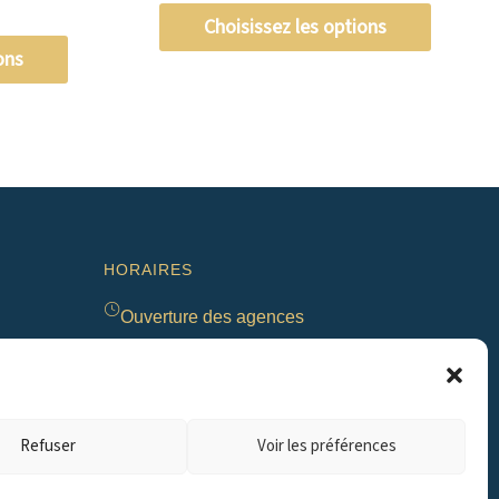
Choisissez les options
ons
HORAIRES
Ouverture des agences
Du lundi au vendredi de 9h à 12h et de 14h à
18h | Le samedi de 9h à 12h
Permanence 24h/24 & 7j/7
Refuser
Voir les préférences
En dehors des heures d’ouverture, une