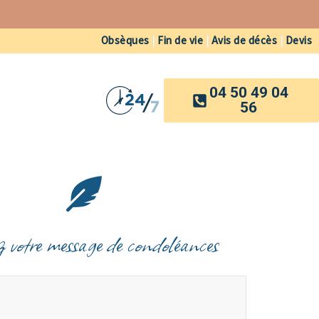
Obsèques
|
Fin de vie
|
Avis de décès
|
Devis
04 50 49 04
56
z votre message de condoléances