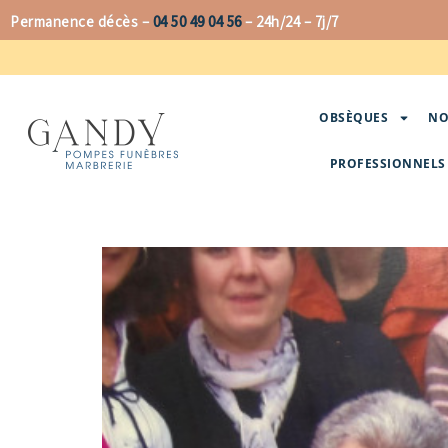
Aller
Permanence décès –
04 50 49 04 56
–
24h/24 – 7j/7
au
contenu
OBSÈQUES
NO
PROFESSIONNELS 