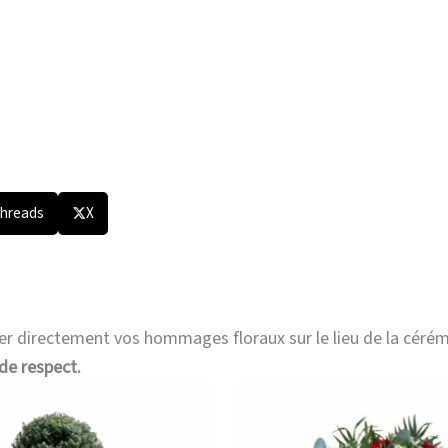
hreads
X
er directement vos hommages floraux sur le lieu de la céré
de respect.
Plage
Ce
de
produit
prix :