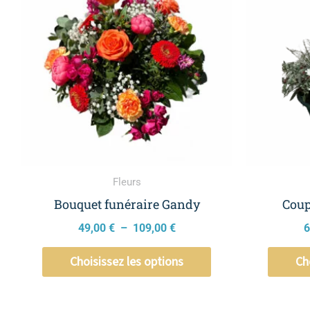
a
49,00 €
à
plusieurs
109,00 €
variations.
Les
options
peuvent
être
choisies
sur
la
Fleurs
page
Bouquet funéraire Gandy
Coup
du
49,00
€
–
109,00
€
6
produit
Choisissez les options
Ch