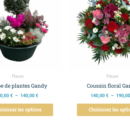
a
60,00 €
à
plusieurs
140,00 €
variations.
Les
options
peuvent
être
choisies
sur
la
Fleurs
Fleurs
page
e de plantes Gandy
Coussin floral G
du
0,00
€
–
140,00
€
140,00
€
–
190,0
produit
oisissez les options
Choisissez les opti