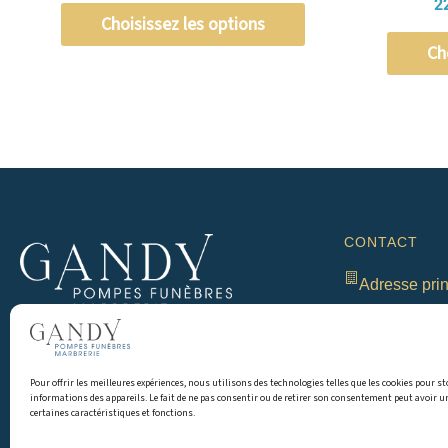
2
Choisissez les options
Ch
CONTACT
Adresse prin
303 Rue des E
Tél | 04 50 
Une famille à vos côtés pour l’organisation
complète d’obsèques
Pour offrir les meilleures expériences, nous utilisons des technologies telles que les cookies pour st
informations des appareils. Le fait de ne pas consentir ou de retirer son consentement peut avoir un
Email globa
certaines caractéristiques et fonctions.
F
I