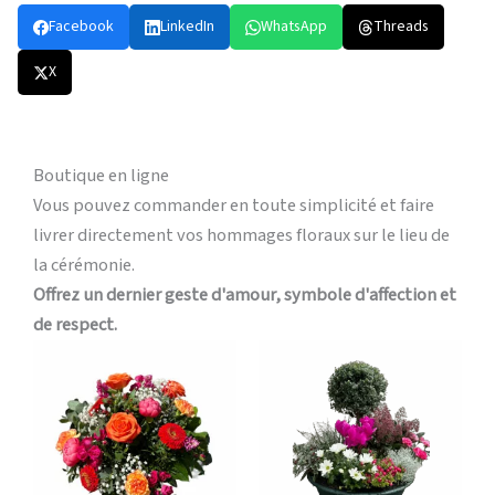
Facebook
LinkedIn
WhatsApp
Threads
X
Boutique en ligne
Vous pouvez commander en toute simplicité et faire
livrer directement vos hommages floraux sur le lieu de
la cérémonie.
Offrez un dernier geste d'amour, symbole d'affection et
de respect.
Plage
Plage
Ce
Ce
de
de
produit
produi
prix :
prix :
a
a
49,00 €
60,00 €
à
à
plusieurs
plusieu
109,00 €
140,00 
variations.
variati