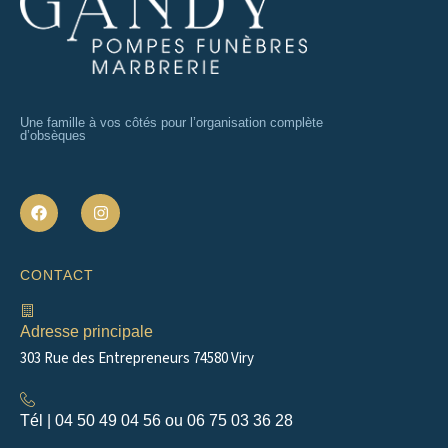
Une famille à vos côtés pour l’organisation complète
d’obsèques
F
I
a
n
c
s
e
t
b
a
CONTACT
o
g
o
r
k
a
m
Adresse principale
303 Rue des Entrepreneurs 74580 Viry
Tél | 04 50 49 04 56 ou 06 75 03 36 28