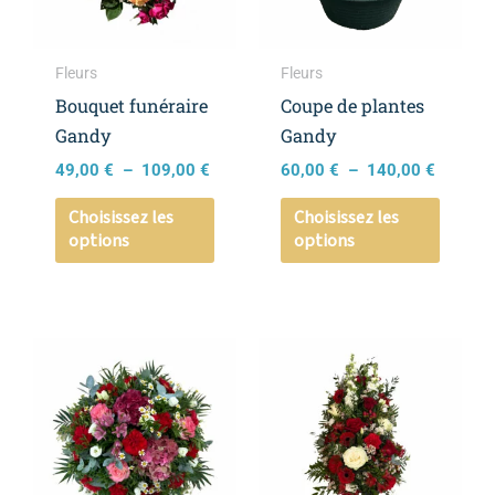
Les
Les
options
option
peuvent
peuven
Fleurs
Fleurs
être
être
Bouquet funéraire
Coupe de plantes
choisies
choisie
Gandy
Gandy
sur
sur
49,00
€
–
109,00
€
60,00
€
–
140,00
€
la
la
page
page
Choisissez les
Choisissez les
options
options
du
du
produit
produi
Plage
Ce
Ce
de
produit
produi
prix :
a
a
140,00 €
à
plusieurs
plusieu
190,00 €
variations.
variati