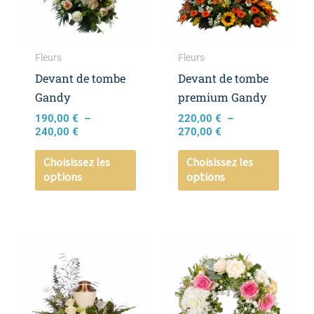
Les
Les
options
option
peuvent
peuven
Fleurs
Fleurs
être
être
Devant de tombe
Devant de tombe
choisies
choisie
Gandy
premium Gandy
sur
sur
190,00
€
–
220,00
€
–
la
la
240,00
€
270,00
€
page
page
Choisissez les
Choisissez les
du
du
options
options
produit
produi
Plage
Ce
Ce
de
produit
produi
prix :
a
a
260,00 €
à
plusieurs
plusieu
360,00 €