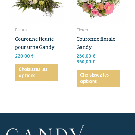
variations.
variati
Les
Les
options
option
peuvent
peuven
Fleurs
Fleurs
être
être
Couronne fleurie
Couronne florale
choisies
choisie
pour urne Gandy
Gandy
sur
sur
220,00
€
260,00
€
–
la
la
360,00
€
page
page
Choisissez les
Choisissez les
options
du
du
options
produit
produi