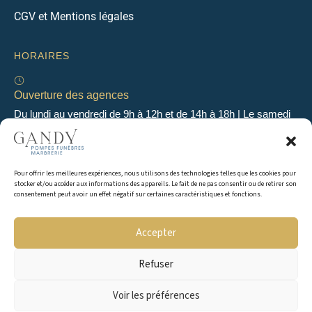
CGV et Mentions légales
HORAIRES
Ouverture des agences
Du lundi au vendredi de 9h à 12h et de 14h à 18h | Le samedi
de 9h à 12h
Pour offrir les meilleures expériences, nous utilisons des technologies telles que les cookies pour
Permanence 24h/24 & 7j/7
stocker et/ou accéder aux informations des appareils. Le fait de ne pas consentir ou de retirer son
En dehors des heures d’ouverture, une permanence
consentement peut avoir un effet négatif sur certaines caractéristiques et fonctions.
téléphonique est assurée 24H/24 & 7j/7 au 04 50 49 04 56
Accepter
Refuser
Copyright © 2016 Gandy Pompes Funèbres & Marbrerie. Tous droits réservés.
Voir les préférences
Webdesign | Sensys Communication