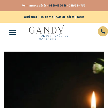
Aller
Permanence décès –
04 50 49 04 56
–
24h/24 – 7j/7
au
contenu
Obsèques
|
Fin de vie
|
Avis de décès
|
Devis