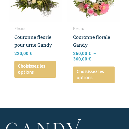
variations.
variati
Les
Les
options
option
peuvent
peuven
Fleurs
Fleurs
être
être
Couronne fleurie
Couronne florale
choisies
choisie
pour urne Gandy
Gandy
sur
sur
220,00
€
260,00
€
–
la
la
360,00
€
page
page
Choisissez les
Choisissez les
options
du
du
options
produit
produi