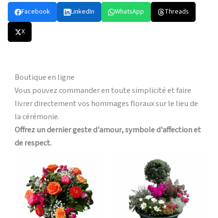
Facebook
LinkedIn
WhatsApp
Threads
X
Boutique en ligne
Vous pouvez commander en toute simplicité et faire
livrer directement vos hommages floraux sur le lieu de
la cérémonie.
Offrez un dernier geste d'amour, symbole d'affection et
de respect.
Plage
Plage
Ce
Ce
de
de
produit
produi
prix :
prix :
a
a
49,00 €
60,00 €
à
à
plusieurs
plusieu
109,00 €
140,00 
variations.
variati