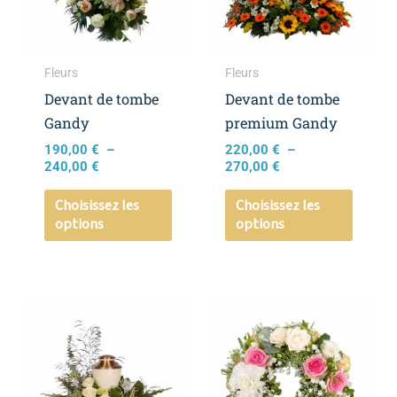
Les
Les
options
option
peuvent
peuven
Fleurs
Fleurs
être
être
Devant de tombe
Devant de tombe
choisies
choisie
Gandy
premium Gandy
sur
sur
190,00
€
–
220,00
€
–
la
la
240,00
€
270,00
€
page
page
Choisissez les
Choisissez les
du
du
options
options
produit
produi
Plage
Ce
Ce
de
produit
produi
prix :
a
a
260,00 €
à
plusieurs
plusieu
360,00 €