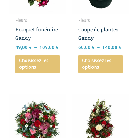
Les
Les
options
option
peuvent
peuven
Fleurs
Fleurs
être
être
Bouquet funéraire
Coupe de plantes
choisies
choisie
Gandy
Gandy
sur
sur
49,00
€
–
109,00
€
60,00
€
–
140,00
€
la
la
page
page
Choisissez les
Choisissez les
options
options
du
du
produit
produi
Plage
Ce
Ce
de
produit
produi
prix :
a
a
140,00 €
à
plusieurs
plusieu
190,00 €
variations.
variati