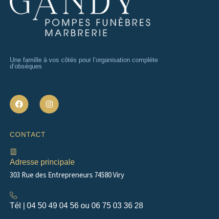
Une famille à vos côtés pour l’organisation complète
d’obsèques
F
I
a
n
c
s
e
t
b
a
CONTACT
o
g
o
r
k
a
m
Adresse principale
303 Rue des Entrepreneurs 74580 Viry
Tél | 04 50 49 04 56 ou 06 75 03 36 28