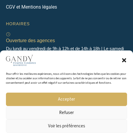
CGV et Mentions légales
HORAIRES
Ouverture des agences
Du lundi au vendredi de 9h à 12h et de 14h à 18h | Le samedi
de 9h à 12h
Pour offrir les meilleures expériences, nous utilisons des technologies telles que les cookies pour
Permanence 24h/24 & 7j/7
stocker et/ou accéder aux informations des appareils. Le fait de ne pas consentir ou de retirer son
En dehors des heures d’ouverture, une permanence
consentement peut avoir un effet négatif sur certaines caractéristiques et fonctions.
téléphonique est assurée 24H/24 & 7j/7 au 04 50 49 04 56
Accepter
Refuser
Copyright © 2016 Gandy Pompes Funèbres & Marbrerie. Tous droits réservés.
Voir les préférences
Webdesign | Sensys Communication