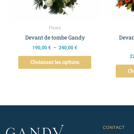
être
choisies
sur
la
Fleurs
page
Devant de tombe Gandy
Devan
du
190,00
€
–
240,00
€
produit
2
Choisissez les options
Ch
CONTACT