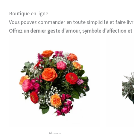
Boutique en ligne
Vous pouvez commander en toute simplicité et faire livr
Offrez un dernier geste d'amour, symbole d'affection et 
Plage
Ce
de
produit
prix :
a
49,00 €
à
plusieurs
109,00 €
variations.
Les
options
peuvent
être
choisies
sur
Fleurs