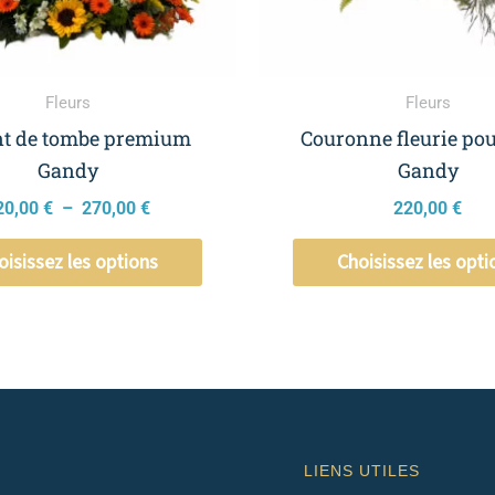
être
choisies
sur
la
Fleurs
Fleurs
page
t de tombe premium
Couronne fleurie po
du
Gandy
Gandy
produit
20,00
€
–
270,00
€
220,00
€
oisissez les options
Choisissez les opti
LIENS UTILES