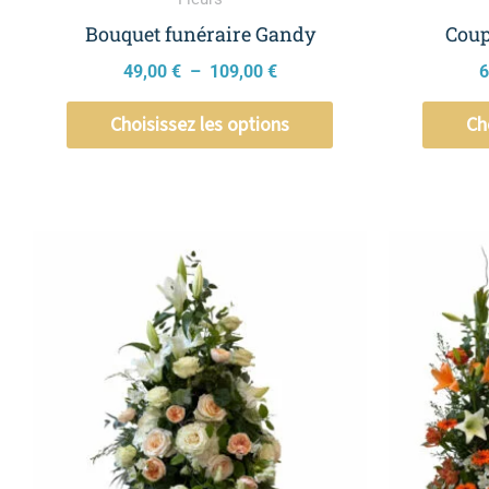
la
page
Bouquet funéraire Gandy
Coup
du
49,00
€
–
109,00
€
6
produit
Choisissez les options
Ch
Plage
Ce
de
produit
prix :
a
190,00 €
à
plusieurs
240,00 €
variations.
Les
options
peuvent