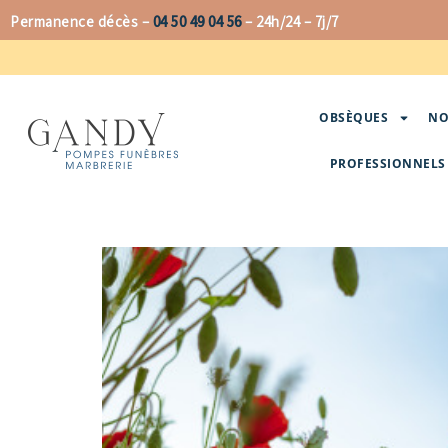
Aller
Permanence décès –
04 50 49 04 56
–
24h/24 – 7j/7
au
contenu
OBSÈQUES
NO
PROFESSIONNELS 