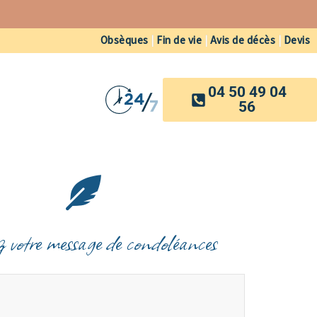
Obsèques
|
Fin de vie
|
Avis de décès
|
Devis
04 50 49 04
56
z votre message de condoléances