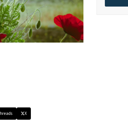
hreads
X