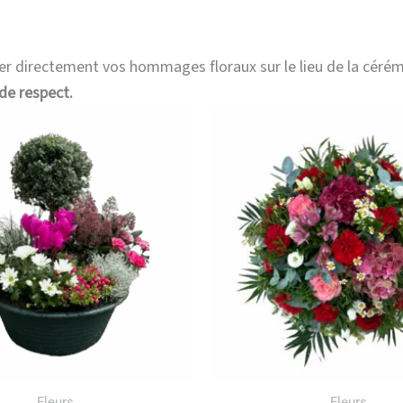
er directement vos hommages floraux sur le lieu de la céré
de respect.
Plage
Ce
de
produit
prix :
a
60,00 €
à
plusieurs
140,00 €
variations.
Les
options
peuvent
être
choisies
sur
Fleurs
Fleurs