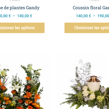
la
page
e de plantes Gandy
Coussin floral G
du
0,00
€
–
140,00
€
140,00
€
–
190,0
produit
oisissez les options
Choisissez les opti
Plage
Ce
de
produit
prix :
a
220,00 €
à
plusieurs
270,00 €
variations.
Les
options
peuvent