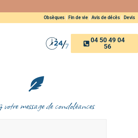
Obsèques
|
Fin de vie
|
Avis de décès
|
Devis
04 50 49 04
56
z votre message de condoléances