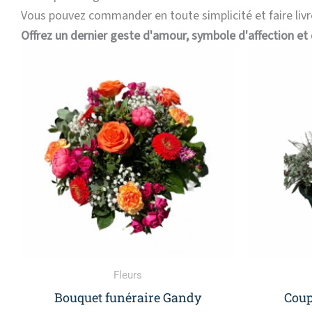
Vous pouvez commander en toute simplicité et faire livr
Offrez un dernier geste d'amour, symbole d'affection et 
Plage
Ce
de
produit
prix :
a
49,00 €
à
plusieurs
109,00 €
variations.
Les
options
peuvent
être
choisies
sur
la
Fleurs
page
Bouquet funéraire Gandy
Coup