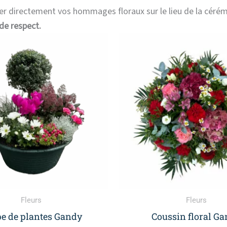
er directement vos hommages floraux sur le lieu de la céré
de respect.
Plage
Ce
de
produit
prix :
a
60,00 €
à
plusieurs
140,00 €
variations.
Les
options
peuvent
être
choisies
sur
la
Fleurs
Fleurs
page
e de plantes Gandy
Coussin floral G