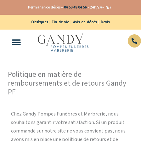
Aller
Permanence décès –
04 50 49 04 56
–
24h/24 – 7j/7
au
contenu
Obsèques
|
Fin de vie
|
Avis de décès
|
Devis
Politique en matière de
remboursements et de retours Gandy
PF
Chez Gandy Pompes Funèbres et Marbrerie, nous
souhaitons garantir votre satisfaction. Si un produit
commandé sur notre site ne vous convient pas, nous
avons mis en place une politique de retours et de