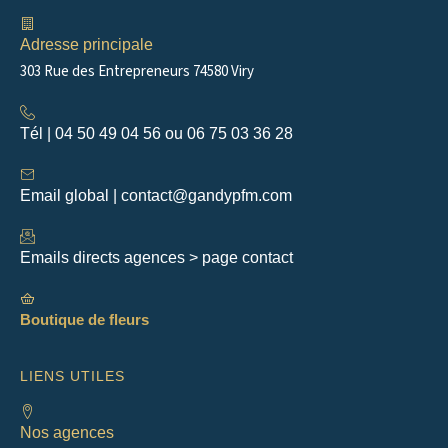
o
r
k
a
m
Adresse principale
303 Rue des Entrepreneurs 74580 Viry
Tél | 04 50 49 04 56 ou 06 75 03 36 28
Email global | contact@gandypfm.com
Emails directs agences > page contact
Boutique de fleurs
LIENS UTILES
Nos agences