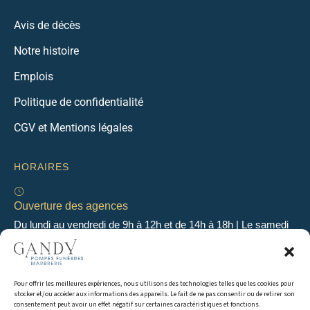
Avis de décès
Notre histoire
Emplois
Politique de confidentialité
CGV et Mentions légales
HORAIRES
Ouverture des agences
Du lundi au vendredi de 9h à 12h et de 14h à 18h | Le samedi
de 9h à 12h
Pour offrir les meilleures expériences, nous utilisons des technologies telles que les cookies pour
Permanence 24h/24 & 7j/7
stocker et/ou accéder aux informations des appareils. Le fait de ne pas consentir ou de retirer son
En dehors des heures d’ouverture, une permanence
consentement peut avoir un effet négatif sur certaines caractéristiques et fonctions.