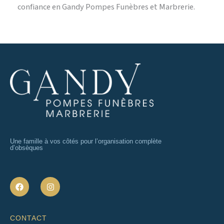
confiance en Gandy Pompes Funèbres et Marbrerie.
Une famille à vos côtés pour l’organisation complète
d’obsèques
F
I
a
n
c
s
e
t
b
a
CONTACT
o
g